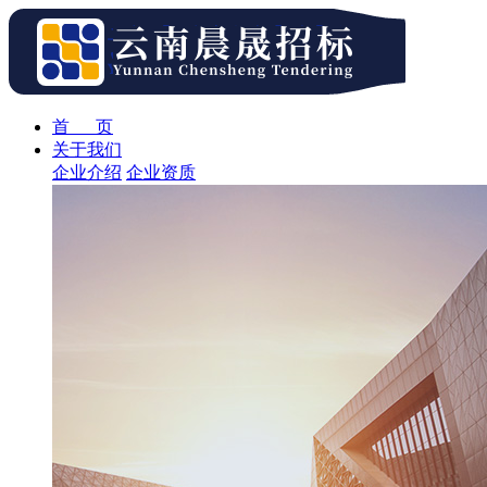
首 页
关于我们
企业介绍
企业资质