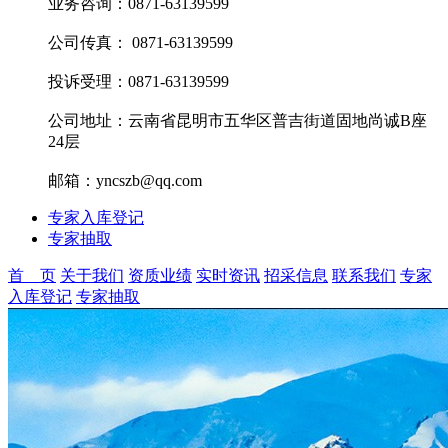
业务咨询：0871-63139599
公司传真： 0871-63139599
投诉受理：0871-63139599
公司地址：云南省昆明市五华区普吉街道固地尚诚B座
24层
邮箱：yncszb@qq.com
专家入库登记
专家抽取
首 页
关于我们
资质业绩
实时资讯
招采信息
联系我们
专家
入库登记
专家抽取